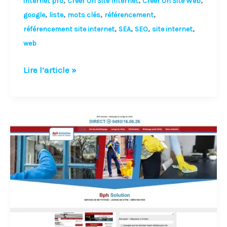
,
,
,
internet pro
Créer Un Site Internet
Créer Un Site Web
,
,
,
,
google
liste
mots clés
référencement
,
,
,
,
référencement site internet
SEA
SEO
site internet
web
Lire l’article »
Pourquoi
payer
Google
pour
positionner
mon
site
Internet