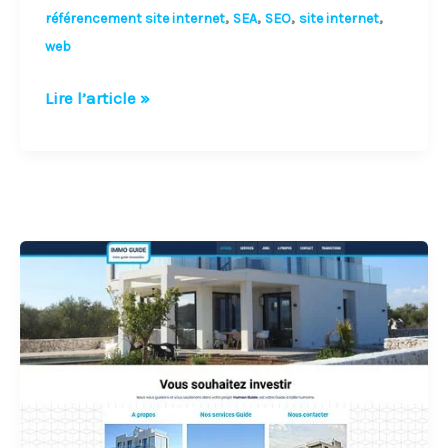
,
,
,
,
référencement site internet
SEA
SEO
site internet
web
Lire l’article »
Adwords
–
Les
mots
clés