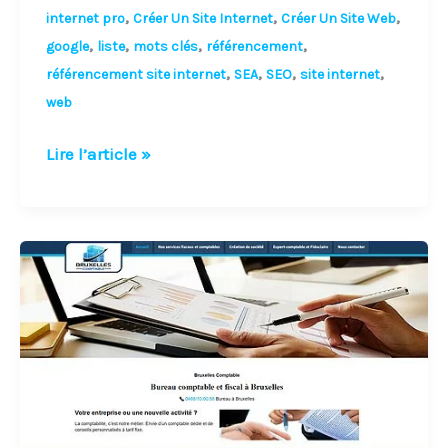
,
,
,
internet pro
Créer Un Site Internet
Créer Un Site Web
,
,
,
,
google
liste
mots clés
référencement
,
,
,
,
référencement site internet
SEA
SEO
site internet
web
Lire l’article »
Liste
d’annuaires
de
référencement
de
site
web