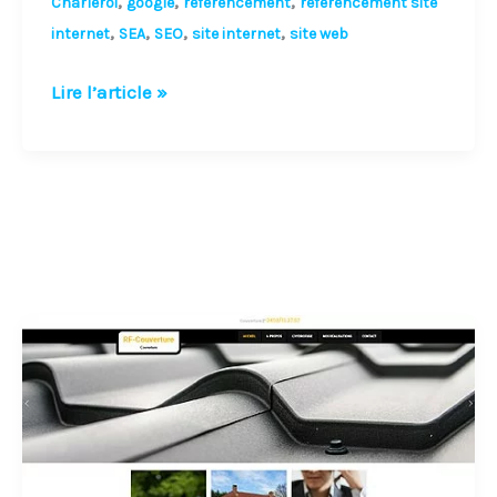
,
,
,
Charleroi
google
référencement
référencement site
,
,
,
,
internet
SEA
SEO
site internet
site web
Lire l’article »
Le
référencement
et
le
positionnement