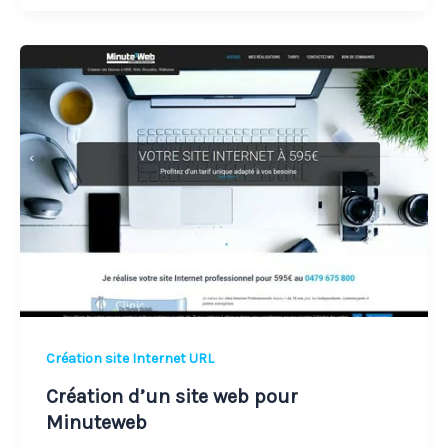
Création
d’un
site
web
pour
Minuteweb
Création site Internet URL
Création d’un site web pour
Minuteweb