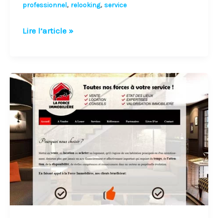
,
,
professionnel
relooking
service
Lire l’article »
Constitution
de
site
web
de
La
Force
Immobilière