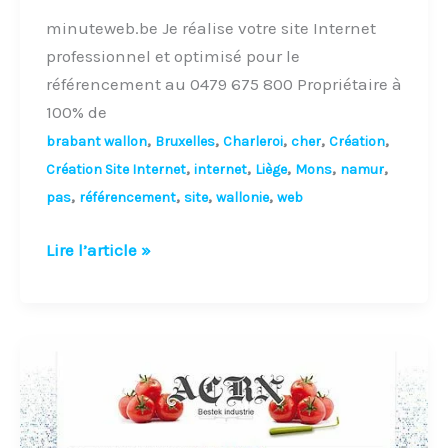
minuteweb.be Je réalise votre site Internet
professionnel et optimisé pour le
référencement au 0479 675 800 Propriétaire à
100% de
,
,
,
,
,
brabant wallon
Bruxelles
Charleroi
cher
Création
,
,
,
,
,
Création Site Internet
internet
Liège
Mons
namur
,
,
,
,
pas
référencement
site
wallonie
web
Lire l’article »
Création
d’un
site
web