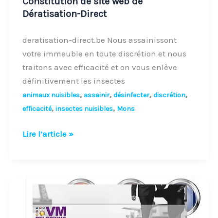
Constitution de site web de
Dératisation-Direct
deratisation-direct.be Nous assainissont
votre immeuble en toute discrétion et nous
traitons avec efficacité et on vous enlève
définitivement les insectes
,
,
,
,
animaux nuisibles
assainir
désinfecter
discrétion
,
,
efficacité
insectes nuisibles
Mons
Lire l’article »
Création
de
site