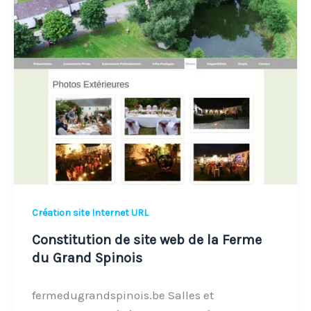
Constitution
de
site
web
de
la
Ferme
du
Grand
Spinois
Création site Internet URL
Constitution de site web de la Ferme
du Grand Spinois
fermedugrandspinois.be Salles et