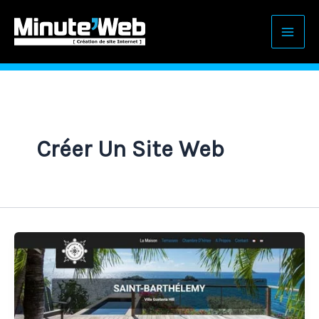
Aller
au
contenu
Créer Un Site Web
Villa
Gustaviahill
de
Saint-