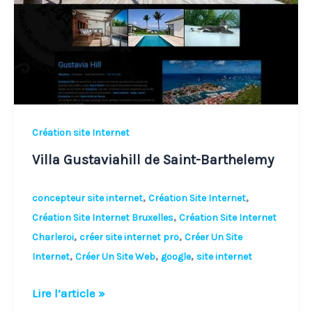
Barthelemy
Création site Internet
Villa Gustaviahill de Saint-Barthelemy
,
,
concepteur site internet
Création Site Internet
,
Création Site Internet Bruxelles
Création Site Internet
,
,
Charleroi
créer site internet pro
Créer Un Site
,
,
,
Internet
Créer Un Site Web
google
site internet
Lire l’article »