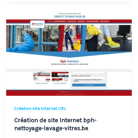
Création
de
site
Internet
bph-
nettoyage-
lavage-
vitres.be
Création site Internet URL
Création de site Internet bph-
nettoyage-lavage-vitres.be