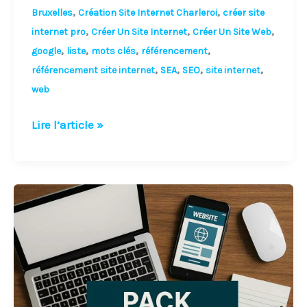
,
,
Bruxelles
Création Site Internet Charleroi
créer site
,
,
,
internet pro
Créer Un Site Internet
Créer Un Site Web
,
,
,
,
google
liste
mots clés
référencement
,
,
,
,
référencement site internet
SEA
SEO
site internet
web
Lire l’article »
Pack
Présence
Web