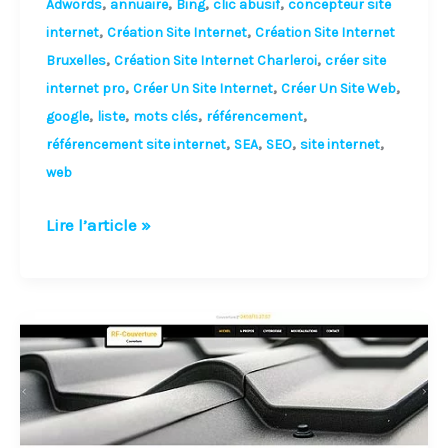
,
,
,
,
Adwords
annuaire
Bing
clic abusif
concepteur site
,
,
internet
Création Site Internet
Création Site Internet
,
,
Bruxelles
Création Site Internet Charleroi
créer site
,
,
,
internet pro
Créer Un Site Internet
Créer Un Site Web
,
,
,
,
google
liste
mots clés
référencement
,
,
,
,
référencement site internet
SEA
SEO
site internet
web
Lire l’article »
Le
référencement
et
le
positionnement