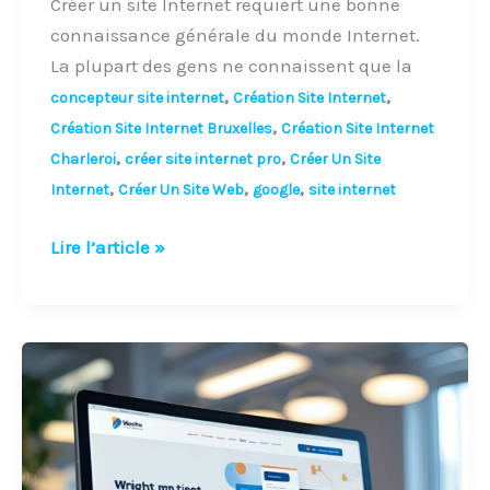
Créer un site Internet requiert une bonne
connaissance générale du monde Internet.
La plupart des gens ne connaissent que la
,
,
concepteur site internet
Création Site Internet
,
Création Site Internet Bruxelles
Création Site Internet
,
,
Charleroi
créer site internet pro
Créer Un Site
,
,
,
Internet
Créer Un Site Web
google
site internet
Lire l’article »
Création
site
web
Charleroi