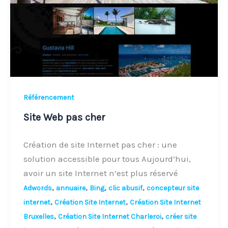
Référencement
Site Web pas cher
Création de site Internet pas cher : une
solution accessible pour tous Aujourd’hui,
avoir un site Internet n’est plus réservé
,
,
,
,
Adwords
annuaire
Bing
clic abusif
concepteur site
,
,
internet
Création Site Internet
Création Site Internet
,
,
Bruxelles
Création Site Internet Charleroi
créer site