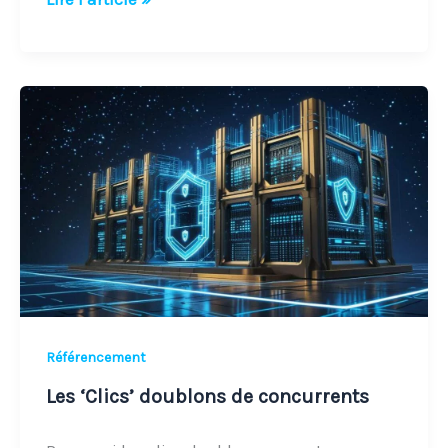
Les
‘Clics’
doublons
de
concurrents
Référencement
Les ‘Clics’ doublons de concurrents