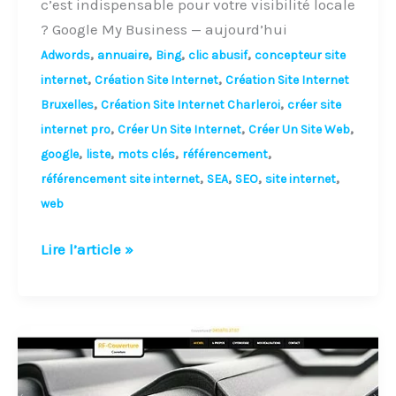
c’est indispensable pour votre visibilité locale
? Google My Business — aujourd’hui
,
,
,
,
Adwords
annuaire
Bing
clic abusif
concepteur site
,
,
internet
Création Site Internet
Création Site Internet
,
,
Bruxelles
Création Site Internet Charleroi
créer site
,
,
,
internet pro
Créer Un Site Internet
Créer Un Site Web
,
,
,
,
google
liste
mots clés
référencement
,
,
,
,
référencement site internet
SEA
SEO
site internet
web
Lire l’article »
Le
référencement
et