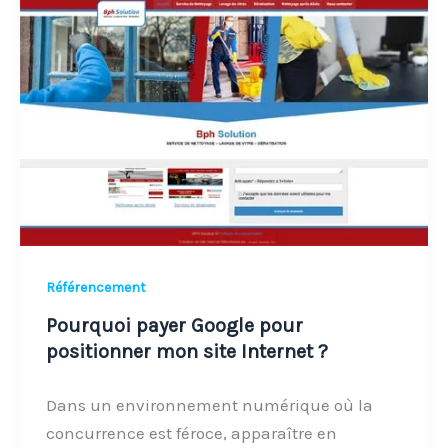
payer
Google
pour
positionner
mon
site
Internet
?
Référencement
Pourquoi payer Google pour
positionner mon site Internet ?
Dans un environnement numérique où la
concurrence est féroce, apparaître en