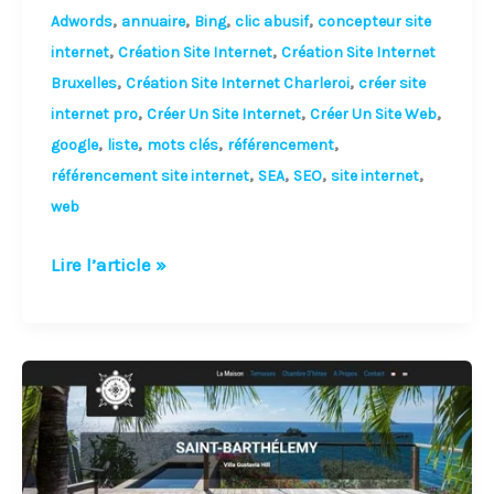
,
,
,
,
Adwords
annuaire
Bing
clic abusif
concepteur site
,
,
internet
Création Site Internet
Création Site Internet
,
,
Bruxelles
Création Site Internet Charleroi
créer site
,
,
,
internet pro
Créer Un Site Internet
Créer Un Site Web
,
,
,
,
google
liste
mots clés
référencement
,
,
,
,
référencement site internet
SEA
SEO
site internet
web
Lire l’article »
Site
Web
pas
cher