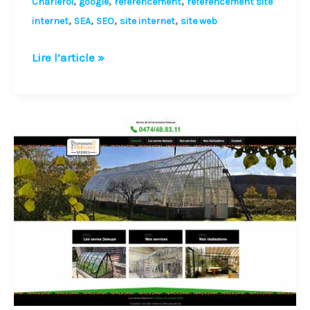
,
,
,
Charleroi
google
référencement
référencement site
,
,
,
,
internet
SEA
SEO
site internet
site web
Lire l’article »
E-
Marketing