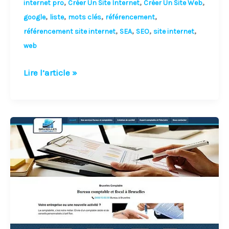
,
,
,
internet pro
Créer Un Site Internet
Créer Un Site Web
,
,
,
,
google
liste
mots clés
référencement
,
,
,
,
référencement site internet
SEA
SEO
site internet
web
Lire l’article »
Liste
d’annuaires
de
référencement
de
site
web