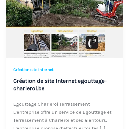
Internet
egouttage-
charleroi.be
Création site Internet
Création de site Internet egouttage-
charleroi.be
Egouttage Charleroi Terrassement
L’entreprise offre un service de Egouttage et
Terrassement à Charleroi et ses alentours.
L’entreprise propose d’effectuer toutes […]