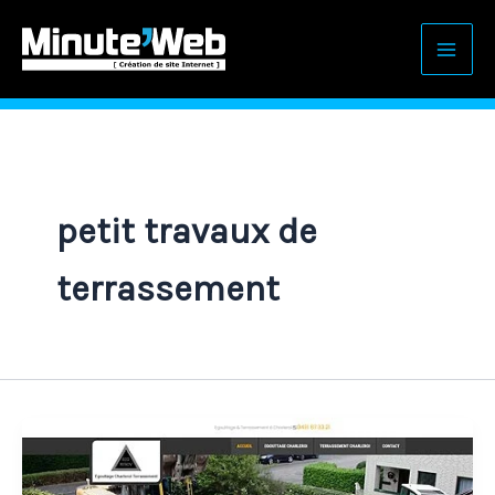
Aller
au
contenu
petit travaux de
terrassement
Création
de
site