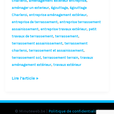
,
,
charleroi
aménagement exterieur entreprise
,
,
aménager un exterieur
égouttage
égouttage
,
,
Charleroi
entreprise aménagement extérieur
,
entreprise de terrassement
entreprise terrassement
,
,
assainissement
entreprise travaux extérieur
petit
,
,
travaux de terrassement
terrassement
,
terrassement assainissement
terrassement
,
,
charleroi
terrassement et assainissement
,
,
terrassement sol
terrassement terrain
travaux
,
aménagement extérieur
travaux extérieur
Lire l’article »
© Minuteweb.be |
Politique de confidentialité