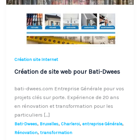
pour
Bati-
Dwees
Création site Internet
Création de site web pour Bati-Dwees
bati-dwees.com Entreprise Générale pour vos
projets clés sur porte. Expérience de 20 ans
en rénovation et transformation pour les
particuliers […]
,
,
,
,
Bati-Dwees
Bruxelles
Charleroi
entreprise Générale
,
Rénovation
transformation