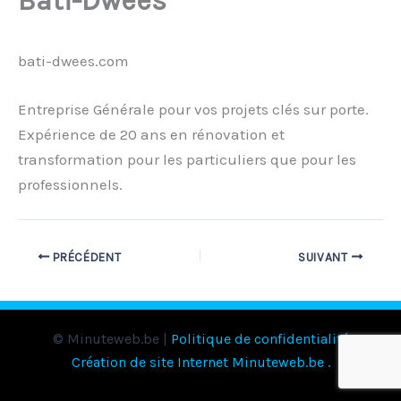
Bati-Dwees
bati-dwees.com
Entreprise Générale pour vos projets clés sur porte.
Expérience de 20 ans en rénovation et
transformation pour les particuliers que pour les
professionnels.
PRÉCÉDENT
SUIVANT
© Minuteweb.be |
Politique de confidentialité
Création de site Internet Minuteweb.be
.