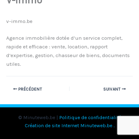
V-Immo
v-immo.be
Agence immobilière dotée d’un service complet,
rapide et efficace : vente, location, rapport
d’expertise, gestion, chasseur de biens, documents
utiles.
PRÉCÉDENT
SUIVANT
© Minuteweb.be |
Politique de confidentialité
Création de site Internet Minuteweb.be
.