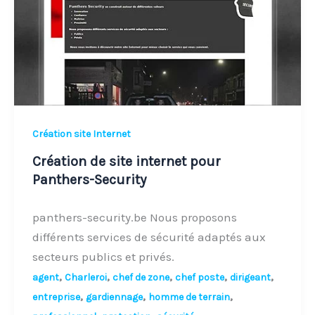
pour
Panthers-
Security
Création site Internet
Création de site internet pour
Panthers-Security
panthers-security.be Nous proposons
différents services de sécurité adaptés aux
secteurs publics et privés.
,
,
,
,
,
agent
Charleroi
chef de zone
chef poste
dirigeant
,
,
,
entreprise
gardiennage
homme de terrain