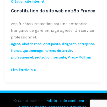
Création site Internet
Constitution de site web de z8p France
z8p.fr Zéro8 Protection est une entreprise
française de gardiennage agréée. Un service
professionnel.
,
,
,
,
,
agent
chef de zone
chef poste
dirigeant
entreprise
,
,
,
france
gardiennage
homme de terrain
,
,
,
professionnel
protection
sécurité
Vireux-Molhain
Lire l’article »
© Minuteweb.be |
Politique de confidentialité
Création de site Internet Minuteweb.be
.