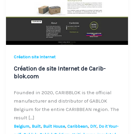
de
Carib-
blok.com
Création site Internet
Création de site Internet de Carib-
blok.com
Founded in 2020, CARIBBLOK is the official
manufacturer and distributor of GABLOK
Belgium for the entire CARIBBEAN region. The
result […]
,
,
,
,
,
Belgium
Built
Built House
Caribbean
DIY
Do it Your-