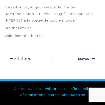
Travail suivi , toujours respecté , traiter
IMMÉDIATEMENT , Service soigné , prix pour Site
INTERNET à la portée de tout le monde ! !
Mr Chabothier
volaillechabothier.be
PRÉCÉDENT
SUIVANT
© Minuteweb.be |
Politique de confidentialité
Création de site Internet Minuteweb.be
.