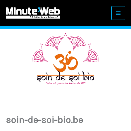
Aller
au
contenu
soin-de-soi-bio.be