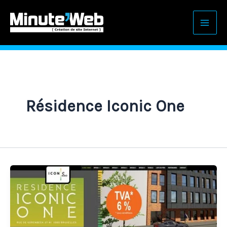
Aller
au
contenu
Résidence Iconic One
Création
de
site
web