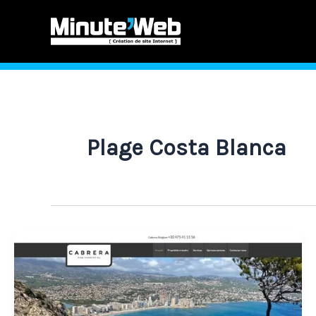
Aller
au
contenu
Plage Costa Blanca
Création
du
site
web