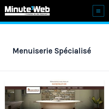
Aller
au
contenu
Menuiserie Spécialisé
Création
de
site
Internet