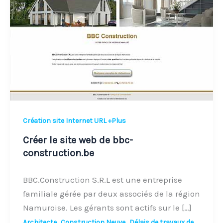
web
de
bbc-
construction.be
Création site Internet URL +Plus
Créer le site web de bbc-
construction.be
BBC.Construction S.R.L est une entreprise
familiale gérée par deux associés de la région
Namuroise. Les gérants sont actifs sur le […]
,
,
Architecte
Construction Neuve
Délais de travaux de