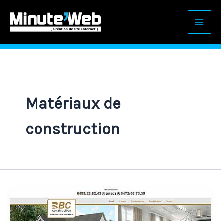
Aller
au
contenu
Matériaux de
construction
Créer
le
site