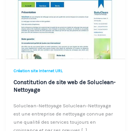
web
de
Soluclean-
Nettoyage
Création site Internet URL
Constitution de site web de Soluclean-
Nettoyage
Soluclean-Nettoyage Soluclean-Nettoyage
est une entreprise de nettoyage connue par
une qualité des services toujours en
croissance et par ses preuves […]