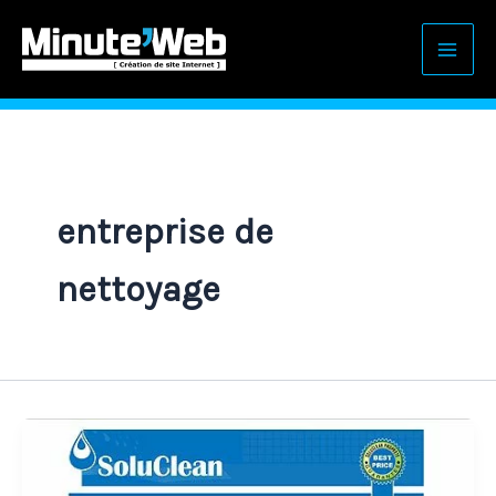
Aller
au
contenu
entreprise de
nettoyage
Constitution
de
site