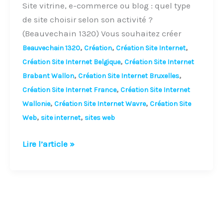
Web
Site vitrine, e-commerce ou blog : quel type
Beauvechain
de site choisir selon son activité ?
1320
(Beauvechain 1320) Vous souhaitez créer
,
,
,
Beauvechain 1320
Création
Création Site Internet
,
Création Site Internet Belgique
Création Site Internet
,
,
Brabant Wallon
Création Site Internet Bruxelles
,
Création Site Internet France
Création Site Internet
,
,
Wallonie
Création Site Internet Wavre
Création Site
,
,
Web
site internet
sites web
Lire l’article »