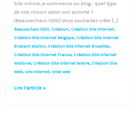
Web
Site vitrine, e-commerce ou blog : quel type
Beauvechain
de site choisir selon son activité ?
1320
(Beauvechain 1320) Vous souhaitez créer […]
,
,
,
Beauvechain 1320
Création
Création Site Internet
,
Création Site Internet Belgique
Création Site Internet
,
,
Brabant Wallon
Création Site Internet Bruxelles
,
Création Site Internet France
Création Site Internet
,
,
Wallonie
Création Site Internet Wavre
Création Site
,
,
Web
site internet
sites web
Lire l’article »