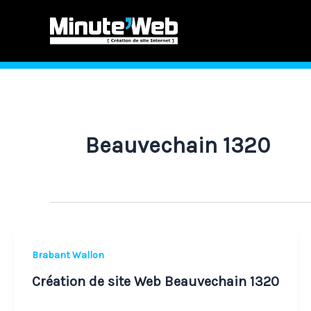
Aller
au
contenu
Beauvechain 1320
Création
Brabant Wallon
de
Création de site Web Beauvechain 1320
site