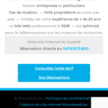
Petites
entreprises
et
particuliers
.
Pas de location
→
100% propriétaire
de votre site
web → Profitez de notre
expérience de + de 20 ans
Le
Site Web
professionnel à
595€
→ est
optimisé
pour le référencement sur les moteurs de recherche.
Votre site Internet de Qualité
Réservation directe au
0479/675.800
Consultez notre tarif
Nos Réalisations
© Minuteweb.be |
Politique de confidentialité
Création de site Internet Minuteweb.be
.