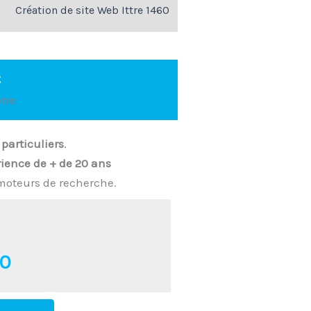
Création de site Web Ittre 1460
€
tre
t
particuliers
.
ience de + de 20 ans
moteurs de recherche.
00