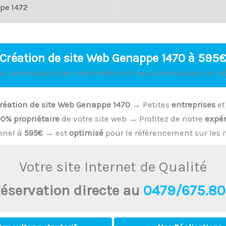
ppe 1472
Création de site Web Genappe 1470 à 595
us connaissez bien votre métier et nous connaissons le nô
réation de site Web Genappe 1470
→ Petites
entreprises
e
00% propriétaire
de votre site web → Profitez de notre
expér
nnel à
595€
→ est
optimisé
pour le référencement sur les 
Votre site Internet de Qualité
éservation directe au
0479/675.8