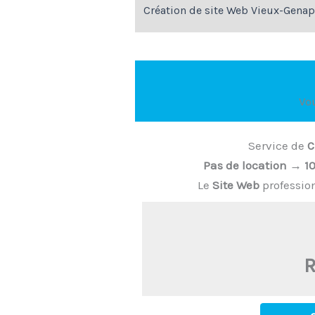
Création de site Web Vieux-Gena
Vo
Service de
C
Pas de location
→
1
Le
Site Web
professio
R