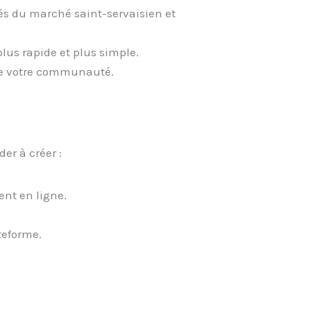
és du marché saint-servaisien et
plus rapide et plus simple.
e votre communauté.
er à créer :
ent en ligne.
teforme.