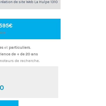
réation de site Web La Hulpe 1310
 595€
tre
es
et
particuliers
.
ience de + de 20 ans
moteurs de recherche.
00