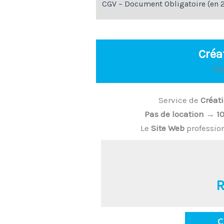
CGV – Document Obligatoire (en 
Créa
Vo
Service de
Créati
Pas de location
→
1
Le
Site Web
professio
R
C