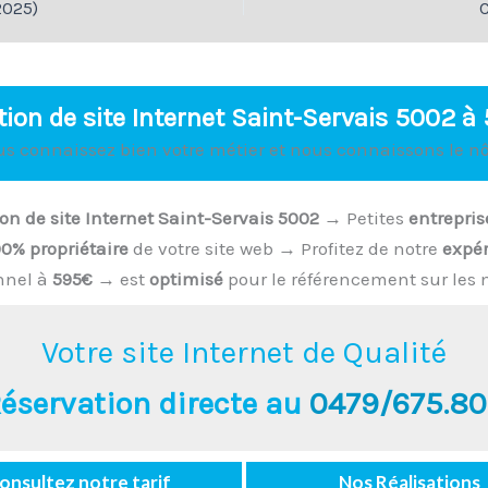
2025)
C
tion de site Internet Saint-Servais 5002 à
us connaissez bien votre métier et nous connaissons le nô
on de site Internet Saint-Servais 5002
→ Petites
entrepris
00% propriétaire
de votre site web → Profitez de notre
expér
nnel à
595€
→ est
optimisé
pour le référencement sur les 
Votre site Internet de Qualité
éservation directe au
0479/675.8
onsultez notre tarif
Nos Réalisations