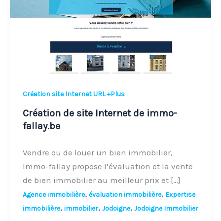
de
immo-
fallay.be
Création site Internet URL +Plus
Création de site Internet de immo-
fallay.be
Vendre ou de louer un bien immobilier,
Immo-fallay propose l’évaluation et la vente
de bien immobilier au meilleur prix et […]
,
,
Agence immobilière
évaluation immobilière
Expertise
,
,
,
immobilière
immobilier
Jodoigne
Jodoigne Immobilier